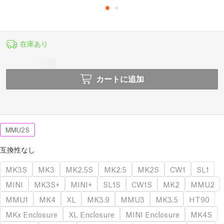
在庫あり
カートに追加
MMU2S
互換性なし
MK3S
MK3
MK2.5S
MK2.5
MK2S
CW1
SL1
MINI
MK3S+
MINI+
SL1S
CW1S
MK2
MMU2
MMU1
MK4
XL
MK3.9
MMU3
MK3.5
HT90
MKx Enclosure
XL Enclosure
MINI Enclosure
MK4S