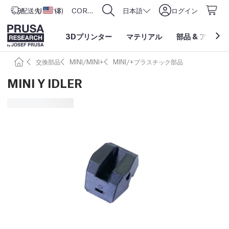
配送先
USD ($)
アメリカ合衆国
CORE One L: Now In Stock!
日本語
ログイン
3Dプリンター
マテリアル
部品
&
アクセサ
交換部品
MINI/MINI+
MINI/+プラスチック部品
MINI Y IDLER