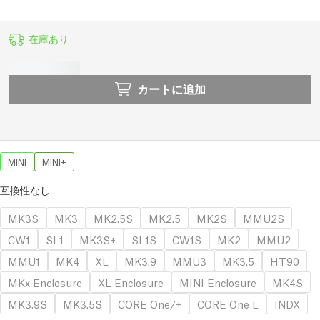
在庫あり
カートに追加
MINI
MINI+
互換性なし
MK3S
MK3
MK2.5S
MK2.5
MK2S
MMU2S
CW1
SL1
MK3S+
SL1S
CW1S
MK2
MMU2
MMU1
MK4
XL
MK3.9
MMU3
MK3.5
HT90
MKx Enclosure
XL Enclosure
MINI Enclosure
MK4S
MK3.9S
MK3.5S
CORE One/+
CORE One L
INDX