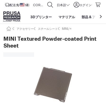
配送先
USD ($)
アメリカ合衆国
CORE One L: Now In Stock!
日本語
ログイン
3Dプリンター
マテリアル
部品
&
アクセサ
アクセサリー
スチールシート
MINI/+
MINI Textured Powder-coated Print
Sheet