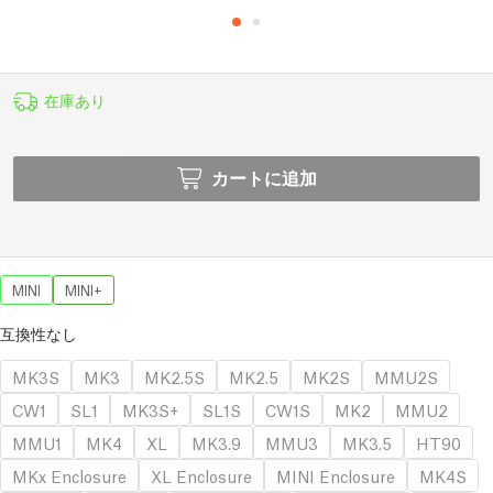
在庫あり
カートに追加
MINI
MINI+
互換性なし
MK3S
MK3
MK2.5S
MK2.5
MK2S
MMU2S
CW1
SL1
MK3S+
SL1S
CW1S
MK2
MMU2
MMU1
MK4
XL
MK3.9
MMU3
MK3.5
HT90
MKx Enclosure
XL Enclosure
MINI Enclosure
MK4S