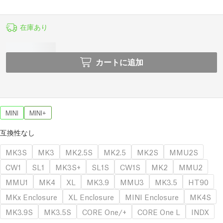
在庫あり
カートに追加
MINI
MINI+
互換性なし
MK3S
MK3
MK2.5S
MK2.5
MK2S
MMU2S
CW1
SL1
MK3S+
SL1S
CW1S
MK2
MMU2
MMU1
MK4
XL
MK3.9
MMU3
MK3.5
HT90
MKx Enclosure
XL Enclosure
MINI Enclosure
MK4S
MK3.9S
MK3.5S
CORE One/+
CORE One L
INDX