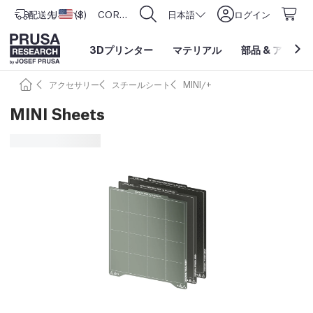
配送先
USD ($)
アメリカ合衆国
CORE One L: Now In Stock!
日本語
ログイン
3Dプリンター
マテリアル
部品
&
アクセサ
アクセサリー
スチールシート
MINI/+
MINI Sheets