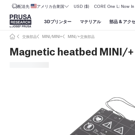
配送先
アメリカ合衆国
USD ($)
CORE One L: Now In 
3Dプリンター
マテリアル
部品
&
アク
交換部品
MINI/MINI+
MINI/+交換部品
Magnetic heatbed MINI/+