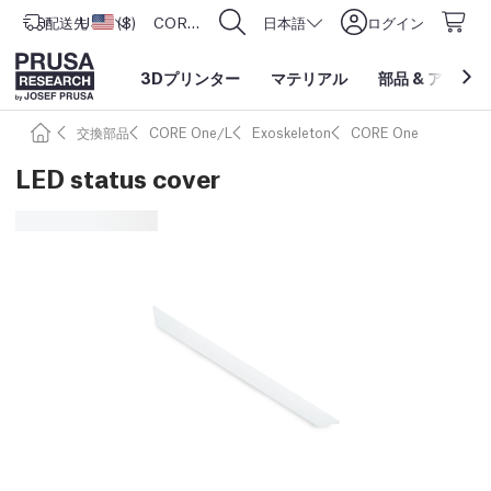
配送先
USD ($)
アメリカ合衆国
CORE One L: Now In Stock!
日本語
ログイン
3Dプリンター
マテリアル
部品
&
アクセサ
交換部品
CORE One/L
Exoskeleton
CORE One
LED status cover