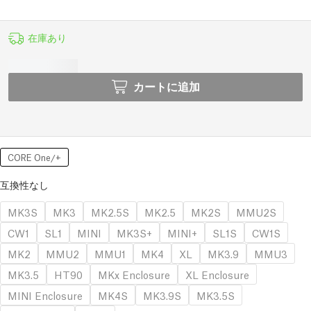
在庫あり
カートに追加
CORE One/+
互換性なし
MK3S
MK3
MK2.5S
MK2.5
MK2S
MMU2S
CW1
SL1
MINI
MK3S+
MINI+
SL1S
CW1S
MK2
MMU2
MMU1
MK4
XL
MK3.9
MMU3
MK3.5
HT90
MKx Enclosure
XL Enclosure
MINI Enclosure
MK4S
MK3.9S
MK3.5S