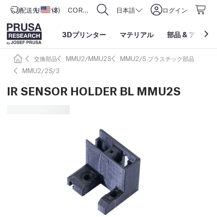
配送先
USD ($)
アメリカ合衆国
CORE One L: Now In Stock!
日本語
ログイン
3Dプリンター
マテリアル
部品
&
アクセサ
交換部品
MMU2/MMU2S
MMU2/S プラスチック部品
MMU2/2S/3
IR SENSOR HOLDER BL MMU2S