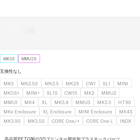
MK3S
MMU2S
互換性なし
MK3
MK2.5S
MK2.5
MK2S
CW1
SL1
MINI
MK3S+
MINI+
SL1S
CW1S
MK2
MMU2
MMU1
MK4
XL
MK3.9
MMU3
MK3.5
HT90
MKx Enclosure
XL Enclosure
MINI Enclosure
MK4S
MK3.9S
MK3.5S
CORE One/+
CORE One L
INDX
高品質PETG製の3Dプリンター用追加プラスチックパーツ。