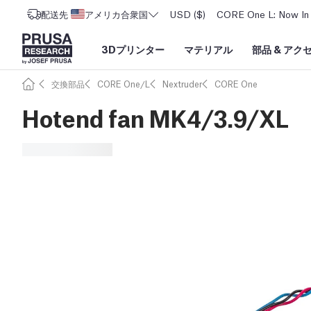
配送先
アメリカ合衆国
USD ($)
CORE One L: Now In 
3Dプリンター
マテリアル
部品
&
アク
交換部品
CORE One/L
Nextruder
CORE One
Hotend fan MK4/3.9/XL