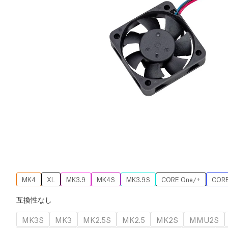
MK4
XL
MK3.9
MK4S
MK3.9S
CORE One/+
CORE
互換性なし
MK3S
MK3
MK2.5S
MK2.5
MK2S
MMU2S