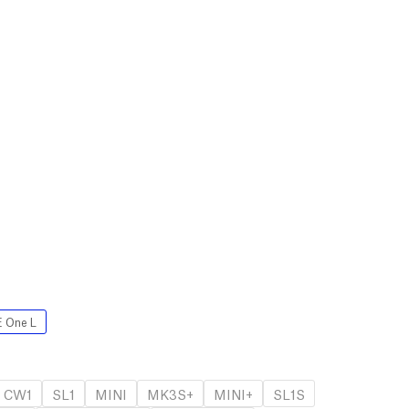
 One L
CW1
SL1
MINI
MK3S+
MINI+
SL1S