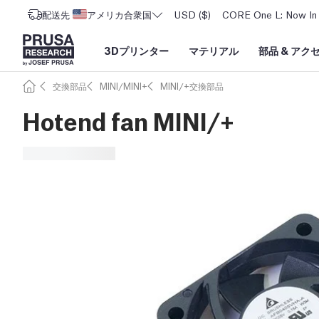
配送先
アメリカ合衆国
USD ($)
CORE One L: Now In 
3Dプリンター
マテリアル
部品
&
アク
交換部品
MINI/MINI+
MINI/+交換部品
Hotend fan MINI/+