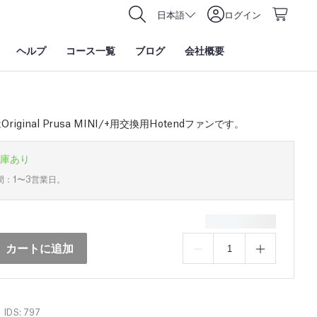
日本語
ログイン
ヘルプ
コース一覧
ブログ
会社概要
riginal Prusa MINI/+用交換用Hotendファンです。
庫あり
間：1〜3営業日。
カートに追加
IDS: 797