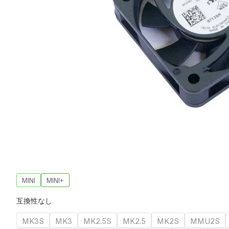
MINI
MINI+
互換性なし
MK3S
MK3
MK2.5S
MK2.5
MK2S
MMU2S