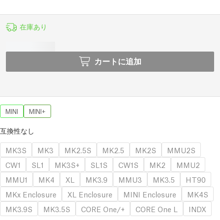
在庫あり
カートに追加
MINI
MINI+
互換性なし
MK3S
MK3
MK2.5S
MK2.5
MK2S
MMU2S
CW1
SL1
MK3S+
SL1S
CW1S
MK2
MMU2
MMU1
MK4
XL
MK3.9
MMU3
MK3.5
HT90
MKx Enclosure
XL Enclosure
MINI Enclosure
MK4S
MK3.9S
MK3.5S
CORE One/+
CORE One L
INDX