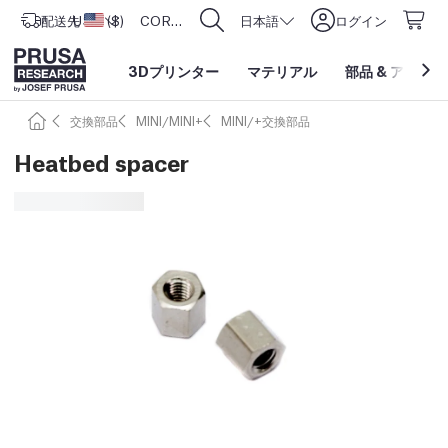
配送先
USD ($)
アメリカ合衆国
CORE One L: Now In Stock!
日本語
ログイン
3Dプリンター
マテリアル
部品
&
アクセサ
交換部品
MINI/MINI+
MINI/+交換部品
Heatbed spacer