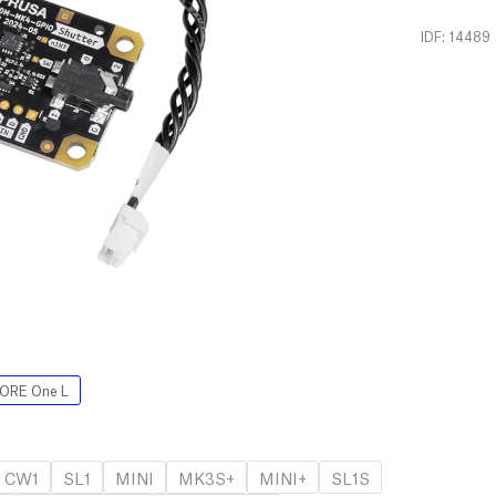
IDF: 14489
ORE One L
CW1
SL1
MINI
MK3S+
MINI+
SL1S