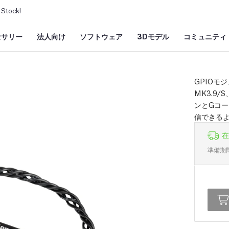
Stock!
セサリー
法人向け
ソフトウェア
3Dモデル
コミュニティ
GPIOモジュ
MK3.9
ンとGコ
信できる
在
準備期