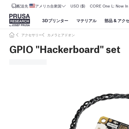
配送先
アメリカ合衆国
USD ($)
CORE One L: Now In 
3Dプリンター
マテリアル
部品
&
アク
アクセサリー
カメラとアドオン
GPIO "Hackerboard" set