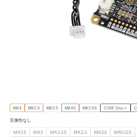
MK4
MK3.9
MK3.5
MK4S
MK3.9S
CORE One/+
C
互換性なし
MK3S
MK3
MK2.5S
MK2.5
MK2S
MMU2S