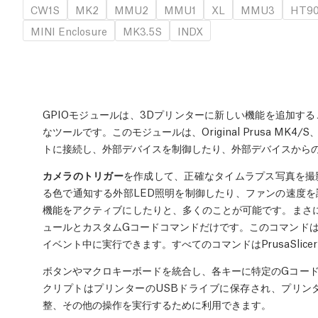
CW1S
MK2
MMU2
MMU1
XL
MMU3
HT9
MINI Enclosure
MK3.5S
INDX
GPIOモジュールは、3Dプリンターに新しい機能を追加す
なツールです。このモジュールは、Original Prusa MK4/S、
トに接続し、外部デバイスを制御したり、外部デバイスから
カメラのトリガー
を作成して、正確なタイムラプス写真を撮
る色で通知する外部LED照明を制御したり、ファンの速度
機能をアクティブにしたりと、多くのことが可能です。まさに
ュールとカスタムGコードコマンドだけです。このコマンド
イベント中に実行できます。すべてのコマンドはPrusaSlic
ボタンやマクロキーボードを統合し、各キーに特定のGコー
クリプトはプリンターのUSBドライブに保存され、プリン
整、その他の操作を実行するために利用できます。