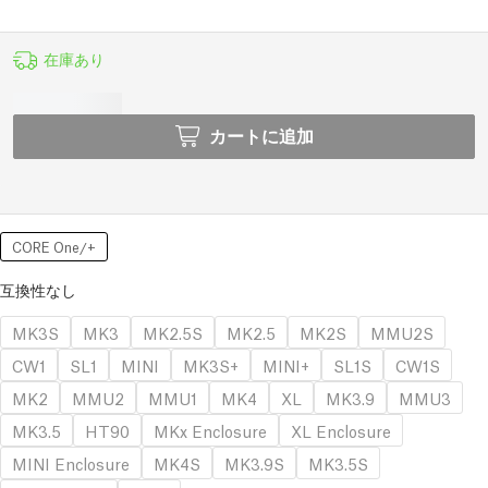
在庫あり
カートに追加
CORE One/+
互換性なし
MK3S
MK3
MK2.5S
MK2.5
MK2S
MMU2S
CW1
SL1
MINI
MK3S+
MINI+
SL1S
CW1S
MK2
MMU2
MMU1
MK4
XL
MK3.9
MMU3
MK3.5
HT90
MKx Enclosure
XL Enclosure
MINI Enclosure
MK4S
MK3.9S
MK3.5S