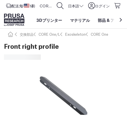
配送先
USD ($)
アメリカ合衆国
CORE One L: Now In Stock!
日本語
ログイン
3Dプリンター
マテリアル
部品
&
アクセサ
交換部品
CORE One/L
Exoskeleton
CORE One
Front right profile