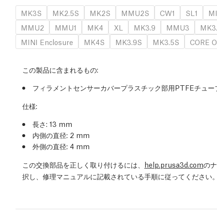
MK3S
MK2.5S
MK2S
MMU2S
CW1
SL1
MI
MMU2
MMU1
MK4
XL
MK3.9
MMU3
MK3
MINI Enclosure
MK4S
MK3.9S
MK3.5S
CORE O
この製品に含まれるもの:
フィラメントセンサーカバープラスチック部用PTFEチュー
仕様:
長さ: 13 mm
内側の直径: 2 mm
外側の直径: 4 mm
この交換部品を正しく取り付けるには、
help.prusa3d.com
のナ
択し、修理マニュアルに記載されている手順に従ってください