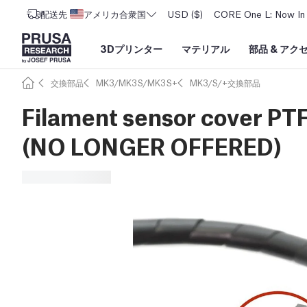
配送先
アメリカ合衆国
USD ($)
CORE One L: Now In 
3Dプリンター
マテリアル
部品
&
アク
交換部品
MK3/MK3S/MK3S+
MK3/S/+交換部品
Filament sensor cover PT
(NO LONGER OFFERED)