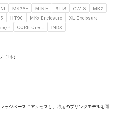
NI
MK3S+
MINI+
SL1S
CW1S
MK2
.5
HT90
MKx Enclosure
XL Enclosure
ne/+
CORE One L
INDX
ブ（1本）
レッジベースにアクセスし、特定のプリンタモデルを選
。