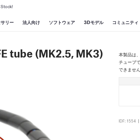
Stock!
セサリー
法人向け
ソフトウェア
3Dモデル
コミュニティ
FE tube (MK2.5, MK3)
本製品は、
チューブで
できませ
|
IDF: 1554