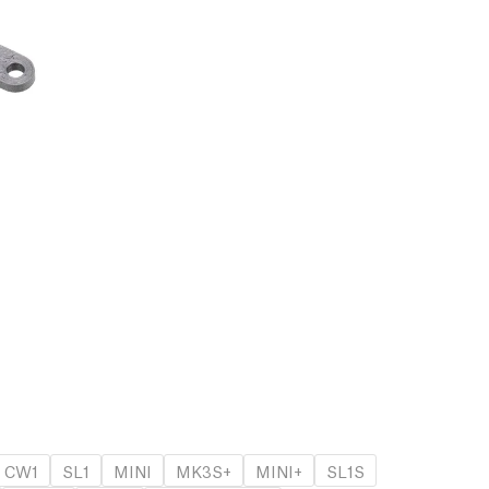
CW1
SL1
MINI
MK3S+
MINI+
SL1S