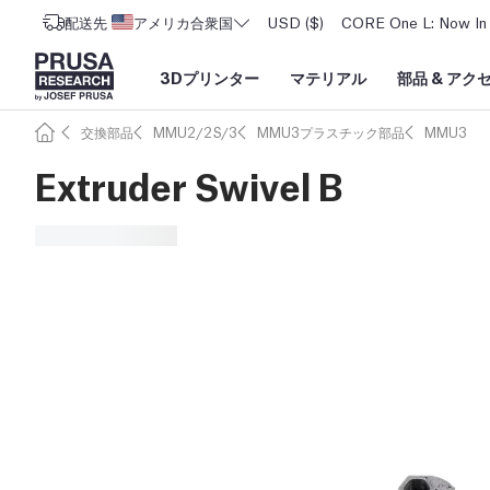
配送先
アメリカ合衆国
USD ($)
CORE One L: Now In 
3Dプリンター
マテリアル
部品
&
アク
交換部品
MMU2/2S/3
MMU3プラスチック部品
MMU3
Extruder Swivel B