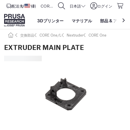
配送先
USD ($)
アメリカ合衆国
CORE One L: Now In Stock!
日本語
ログイン
3Dプリンター
マテリアル
部品
&
アクセサ
交換部品
CORE One/L
Nextruder
CORE One
EXTRUDER MAIN PLATE