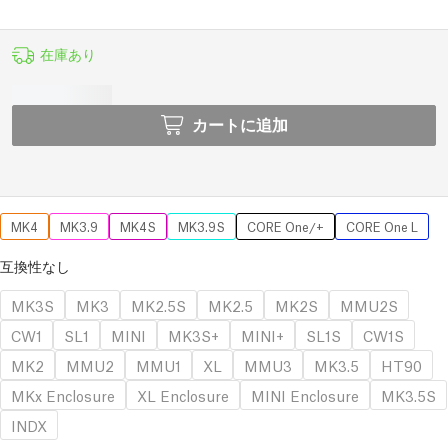
在庫あり
カートに追加
MK4
MK3.9
MK4S
MK3.9S
CORE One/+
CORE One L
互換性なし
MK3S
MK3
MK2.5S
MK2.5
MK2S
MMU2S
CW1
SL1
MINI
MK3S+
MINI+
SL1S
CW1S
MK2
MMU2
MMU1
XL
MMU3
MK3.5
HT90
MKx Enclosure
XL Enclosure
MINI Enclosure
MK3.5S
INDX