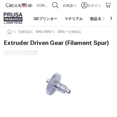
配送先
USD ($)
アメリカ合衆国
CORE One L: Now In Stock!
日本語
ログイン
3Dプリンター
マテリアル
部品
&
アクセサ
交換部品
MINI/MINI+
MINI/+交換部品
Extruder Driven Gear (Filament Spur)