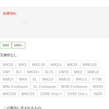
在庫切れ
MINI
MINI+
互換性なし
MK3S
MK3
MK2.5S
MK2.5
MK2S
MMU2S
CW1
SL1
MK3S+
SL1S
CW1S
MK2
MMU2
MMU1
MK4
XL
MK3.9
MMU3
MK3.5
HT90
MKx Enclosure
XL Enclosure
MINI Enclosure
MK4S
MK3.9S
MK3.5S
CORE One/+
CORE One L
INDX
この製品に含まれるもの: