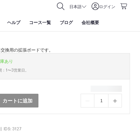
日本語
ログイン
ヘルプ
コース一覧
ブログ
会社概要
は交換用の拡張ボードです。
庫あり
間：1〜3営業日。
カートに追加
|
IDS: 3127