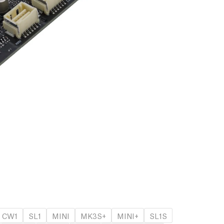
CW1
SL1
MINI
MK3S+
MINI+
SL1S