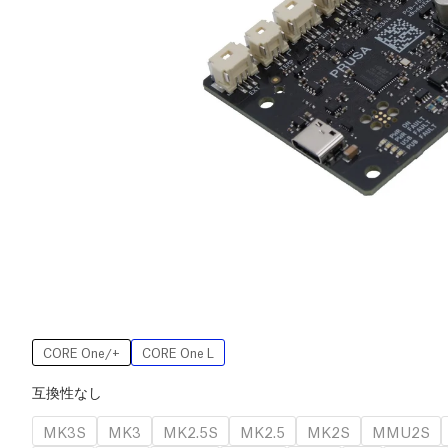
CORE One/+
CORE One L
互換性なし
MK3S
MK3
MK2.5S
MK2.5
MK2S
MMU2S