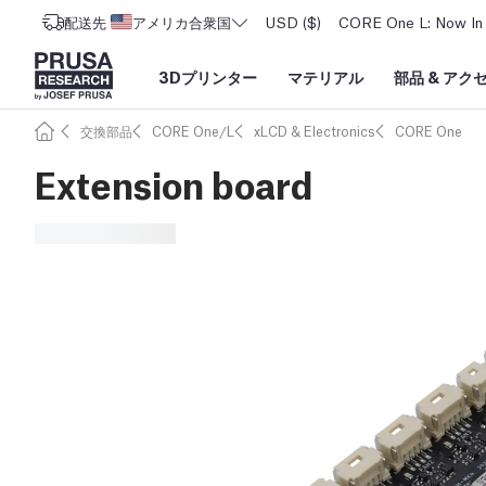
配送先
アメリカ合衆国
USD ($)
CORE One L: Now In 
3Dプリンター
マテリアル
部品
&
アク
交換部品
CORE One/L
xLCD & Electronics
CORE One
Extension board