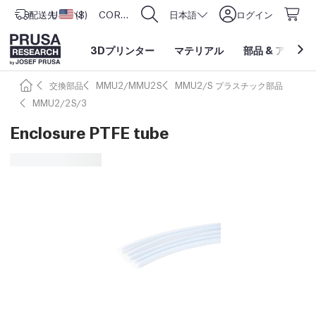
配送先
USD ($)
アメリカ合衆国
CORE One L: Now In Stock!
日本語
ログイン
3Dプリンター
マテリアル
部品
&
アクセサ
交換部品
MMU2/MMU2S
MMU2/S プラスチック部品
MMU2/2S/3
Enclosure PTFE tube