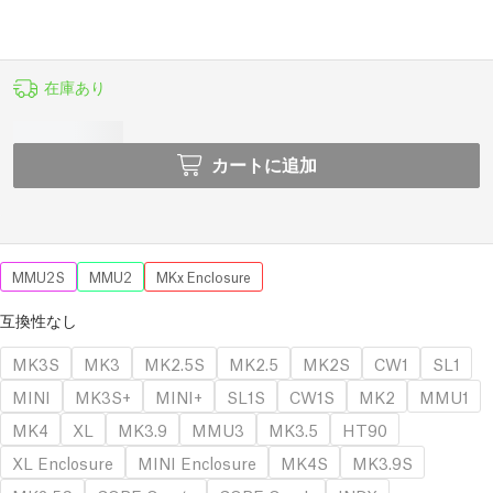
在庫あり
カートに追加
MMU2S
MMU2
MKx Enclosure
互換性なし
MK3S
MK3
MK2.5S
MK2.5
MK2S
CW1
SL1
MINI
MK3S+
MINI+
SL1S
CW1S
MK2
MMU1
MK4
XL
MK3.9
MMU3
MK3.5
HT90
XL Enclosure
MINI Enclosure
MK4S
MK3.9S