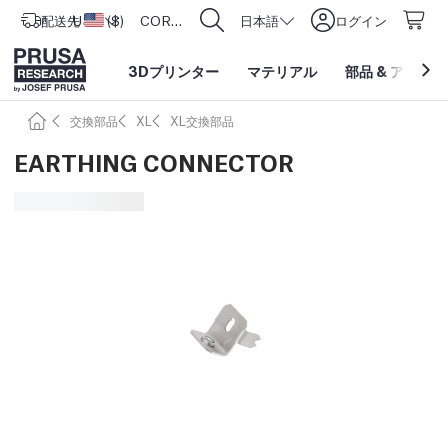
配送先
USD ($)
アメリカ合衆国
CORE One L: Now In Stock!
日本語
ログイン
3Dプリンター
マテリアル
部品
&
アクセサ
交換部品
XL
XL交換部品
EARTHING CONNECTOR