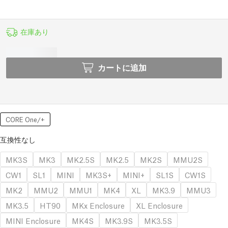
在庫あり
カートに追加
CORE One/+
互換性なし
MK3S
MK3
MK2.5S
MK2.5
MK2S
MMU2S
CW1
SL1
MINI
MK3S+
MINI+
SL1S
CW1S
MK2
MMU2
MMU1
MK4
XL
MK3.9
MMU3
MK3.5
HT90
MKx Enclosure
XL Enclosure
MINI Enclosure
MK4S
MK3.9S
MK3.5S