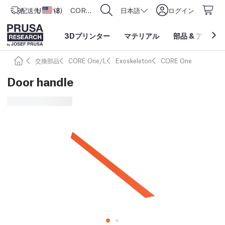
配送先
USD ($)
アメリカ合衆国
CORE One L: Now In Stock!
日本語
ログイン
3Dプリンター
マテリアル
部品
&
アクセサ
交換部品
CORE One/L
Exoskeleton
CORE One
Door handle