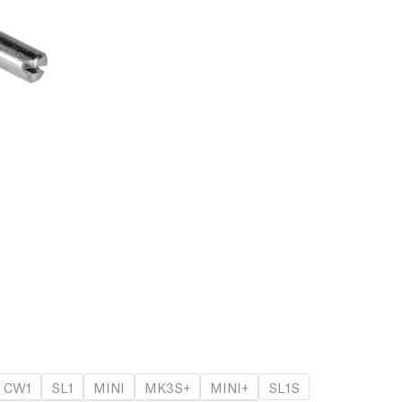
CW1
SL1
MINI
MK3S+
MINI+
SL1S