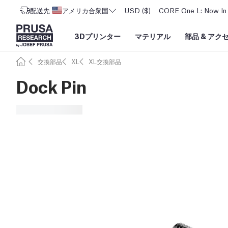
配送先
アメリカ合衆国
USD ($)
CORE One L: Now In 
3Dプリンター
マテリアル
部品
&
アク
交換部品
XL
XL交換部品
Dock Pin