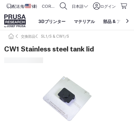
配送先
USD ($)
アメリカ合衆国
CORE One L: Now In Stock!
日本語
ログイン
3Dプリンター
マテリアル
部品
&
アクセサ
交換部品
SL1/S & CW1/S
CW1 Stainless steel tank lid