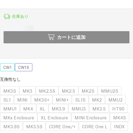
在庫あり
カートに追加
CW1
CW1S
互換性なし
MK3S
MK3
MK2.5S
MK2.5
MK2S
MMU2S
SL1
MINI
MK3S+
MINI+
SL1S
MK2
MMU2
MMU1
MK4
XL
MK3.9
MMU3
MK3.5
HT90
MKx Enclosure
XL Enclosure
MINI Enclosure
MK4S
MK3.9S
MK3.5S
CORE One/+
CORE One L
INDX