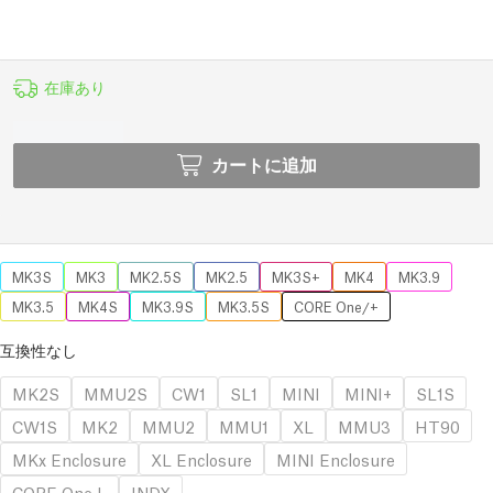
在庫あり
カートに追加
MK3S
MK3
MK2.5S
MK2.5
MK3S+
MK4
MK3.9
MK3.5
MK4S
MK3.9S
MK3.5S
CORE One/+
互換性なし
MK2S
MMU2S
CW1
SL1
MINI
MINI+
SL1S
CW1S
MK2
MMU2
MMU1
XL
MMU3
HT90
MKx Enclosure
XL Enclosure
MINI Enclosure
CORE One L
INDX