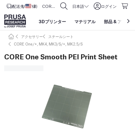
配送先
USD ($)
アメリカ合衆国
CORE One L: Now In Stock!
日本語
ログイン
3Dプリンター
マテリアル
部品
&
アクセサ
アクセサリー
スチールシート
CORE One/+, MK4, MK3/S/+, MK2.5/S
CORE One Smooth PEI Print Sheet