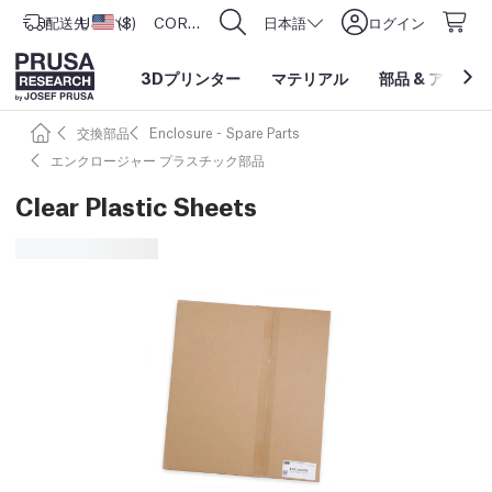
配送先
USD ($)
アメリカ合衆国
CORE One L: Now In Stock!
日本語
ログイン
3Dプリンター
マテリアル
部品
&
アクセサ
交換部品
Enclosure - Spare Parts
エンクロージャー プラスチック部品
Clear Plastic Sheets