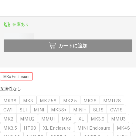
在庫あり
カートに追加
MKx Enclosure
互換性なし
MK3S
MK3
MK2.5S
MK2.5
MK2S
MMU2S
CW1
SL1
MINI
MK3S+
MINI+
SL1S
CW1S
MK2
MMU2
MMU1
MK4
XL
MK3.9
MMU3
MK3.5
HT90
XL Enclosure
MINI Enclosure
MK4S