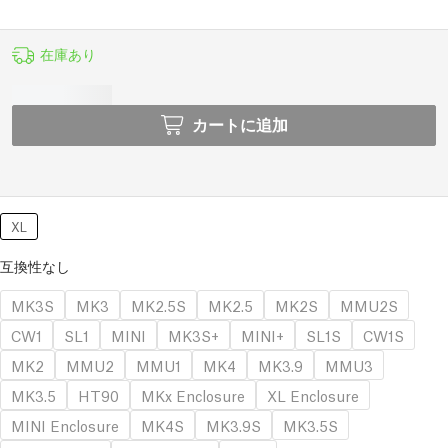
在庫あり
カートに追加
XL
互換性なし
MK3S
MK3
MK2.5S
MK2.5
MK2S
MMU2S
CW1
SL1
MINI
MK3S+
MINI+
SL1S
CW1S
MK2
MMU2
MMU1
MK4
MK3.9
MMU3
MK3.5
HT90
MKx Enclosure
XL Enclosure
MINI Enclosure
MK4S
MK3.9S
MK3.5S