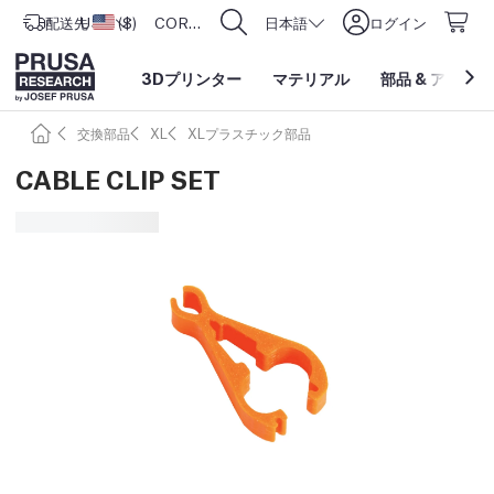
配送先
USD ($)
アメリカ合衆国
CORE One L: Now In Stock!
日本語
ログイン
3Dプリンター
マテリアル
部品
&
アクセサ
交換部品
XL
XLプラスチック部品
CABLE CLIP SET