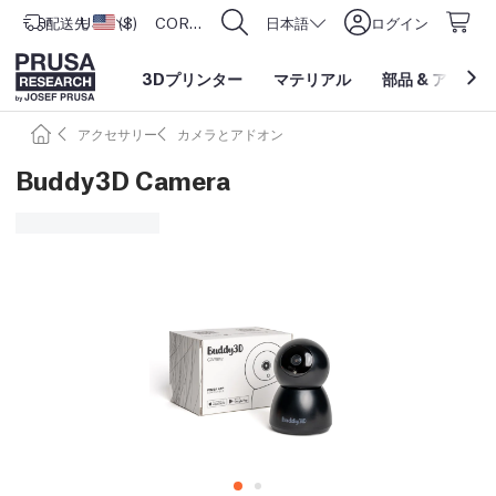
配送先
USD ($)
アメリカ合衆国
CORE One L: Now In Stock!
日本語
ログイン
3Dプリンター
マテリアル
部品
&
アクセサ
アクセサリー
カメラとアドオン
Buddy3D Camera