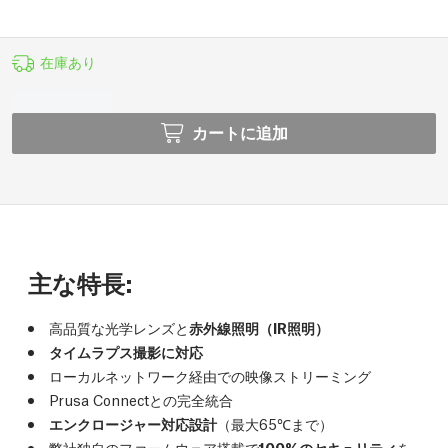
在庫あり
カートに追加
主な特長:
高品質な光学レンズと
赤外線照明（IR照明）
タイムラプス撮影に対応
ローカルネットワーク経由での映像ストリーミング
Prusa Connectとの完全統合
エンクロージャー対応設計
（最大65℃まで）
弊社独自のファームウェア搭載で
100%のセキュリティ
を