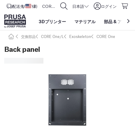
配送先
USD ($)
アメリカ合衆国
CORE One L: Now In Stock!
日本語
ログイン
3Dプリンター
マテリアル
部品
&
アクセサ
交換部品
CORE One/L
Exoskeleton
CORE One
Back panel