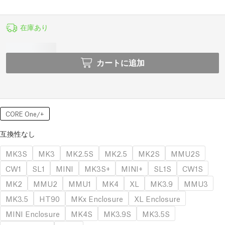
在庫あり
カートに追加
CORE One/+
互換性なし
MK3S
MK3
MK2.5S
MK2.5
MK2S
MMU2S
CW1
SL1
MINI
MK3S+
MINI+
SL1S
CW1S
MK2
MMU2
MMU1
MK4
XL
MK3.9
MMU3
MK3.5
HT90
MKx Enclosure
XL Enclosure
MINI Enclosure
MK4S
MK3.9S
MK3.5S