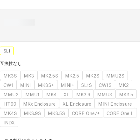
SL1
互換性なし
MK3S
MK3
MK2.5S
MK2.5
MK2S
MMU2S
CW1
MINI
MK3S+
MINI+
SL1S
CW1S
MK2
MMU2
MMU1
MK4
XL
MK3.9
MMU3
MK3.5
HT90
MKx Enclosure
XL Enclosure
MINI Enclosure
MK4S
MK3.9S
MK3.5S
CORE One/+
CORE One L
INDX