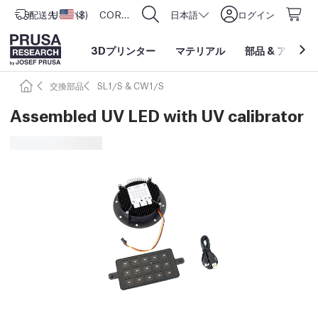
配送先
USD ($)
アメリカ合衆国
CORE One L: Now In Stock!
日本語
ログイン
3Dプリンター
マテリアル
部品
&
アクセサ
交換部品
SL1/S & CW1/S
Assembled UV LED with UV calibrator