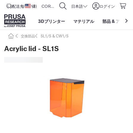
配送先
USD ($)
アメリカ合衆国
CORE One L: Now In Stock!
日本語
ログイン
3Dプリンター
マテリアル
部品
&
アクセサ
交換部品
SL1/S & CW1/S
Acrylic lid - SL1S