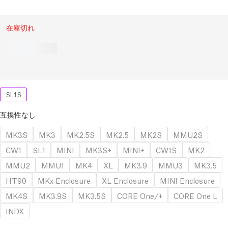
在庫切れ
SL1S
互換性なし
MK3S
MK3
MK2.5S
MK2.5
MK2S
MMU2S
CW1
SL1
MINI
MK3S+
MINI+
CW1S
MK2
MMU2
MMU1
MK4
XL
MK3.9
MMU3
MK3.5
HT90
MKx Enclosure
XL Enclosure
MINI Enclosure
MK4S
MK3.9S
MK3.5S
CORE One/+
CORE One L
INDX