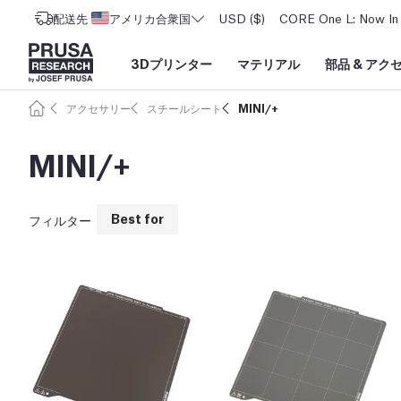
配送先
アメリカ合衆国
USD ($)
CORE One L: Now In 
3Dプリンター
マテリアル
部品
&
アク
アクセサリー
スチールシート
MINI/+
MINI/+
Best for
フィルター