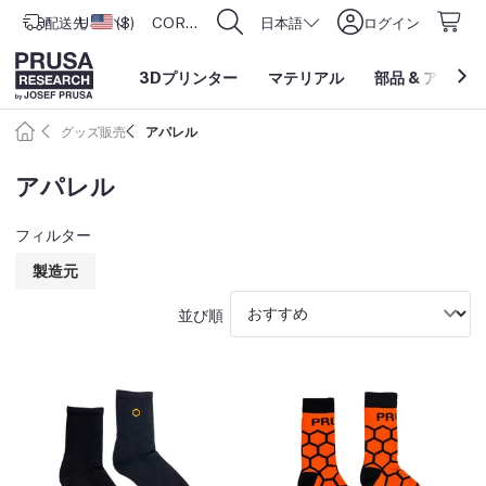
配送先
USD ($)
アメリカ合衆国
CORE One L: Now In Stock!
日本語
ログイン
3Dプリンター
マテリアル
部品
&
アクセサ
グッズ販売
アパレル
アパレル
フィルター
製造元
並び順