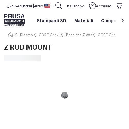
Spedizione verso
USD ($)
CORE One L: Ora disponibile!
Stati Uniti d'America
Italiano
Accesso
Stampanti 3D
Materiali
Componenti e
Ricambi
CORE One/L
Base and Z-axis
CORE One
Z ROD MOUNT