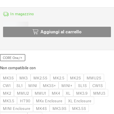
In magazzino
Aggiungi al carrello
CORE One/+
Non compatibile con
MK3S
MK3
MK2.5S
MK2.5
MK2S
MMU2S
CW1
SL1
MINI
MK3S+
MINI+
SL1S
CW1S
MK2
MMU2
MMU1
MK4
XL
MK3.9
MMU3
MK3.5
HT90
MKx Enclosure
XL Enclosure
MINI Enclosure
MK4S
MK3.9S
MK3.5S