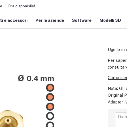
L: Ora disponibile!
i e accessori
Per le aziende
Software
Modelli 3D
Ugello in 
Per sapern
consultar
Come ident
Nota: Gli 
Original 
Adapter
(
Diam