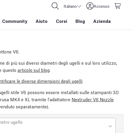
Italiano
Accesso
Community
Aiuto
Corsi
Blog
Azienda
ottone V6.
e di più sui diversi diametri degli ugelli e sul loro utilizzo,
e questo
articolo sul blog
.
ificare le diverse dimensioni degli ugelli
ugelli stile V6 possono essere installati sulle stampanti 3D
Prusa MK4 e XL tramite l'adattatore
Nextruder V6 Nozzle
venduto separatamente).
etro ugello