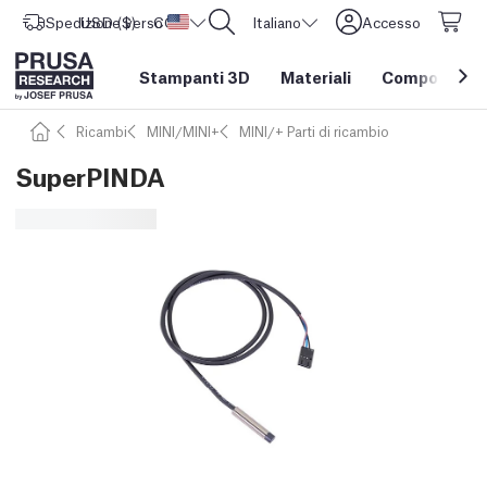
Spedizione verso
USD ($)
CORE One L: Ora disponibile!
Stati Uniti d'America
Italiano
Accesso
Stampanti 3D
Materiali
Componenti e
Ricambi
MINI/MINI+
MINI/+ Parti di ricambio
SuperPINDA