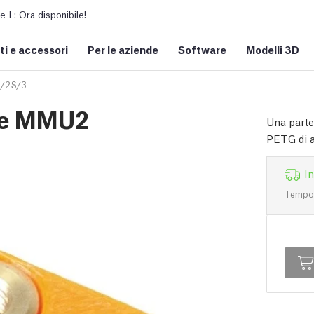
L: Ora disponibile!
i e accessori
Per le aziende
Software
Modelli 3D
/2S/3
nge MMU2
Una parte
PETG di al
I
Tempo d