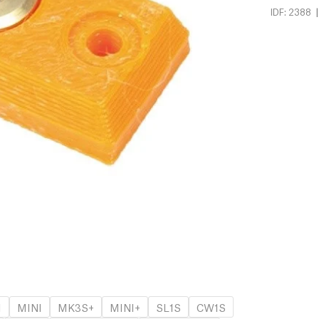
|
IDF: 2388
1
MINI
MK3S+
MINI+
SL1S
CW1S