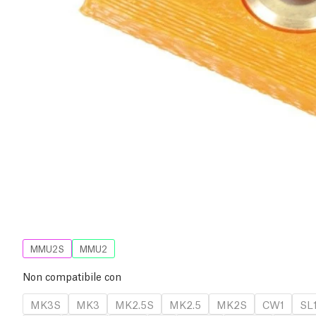
MMU2S
MMU2
Non compatibile con
MK3S
MK3
MK2.5S
MK2.5
MK2S
CW1
SL