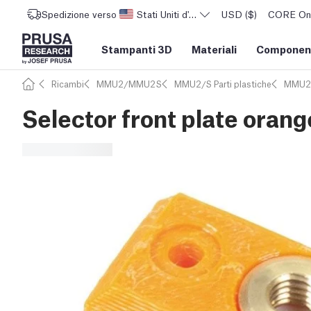
Spedizione verso
Stati Uniti d'America
USD ($)
CORE One 
Stampanti 3D
Materiali
Component
Ricambi
MMU2/MMU2S
MMU2/S Parti plastiche
MMU2
Selector front plate ora