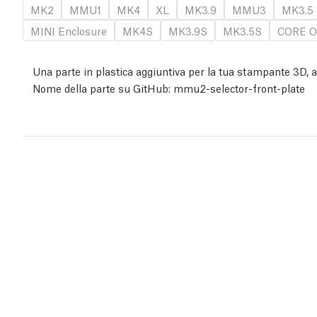
MK2
MMU1
MK4
XL
MK3.9
MMU3
MK3.5
MINI Enclosure
MK4S
MK3.9S
MK3.5S
CORE O
Una parte in plastica aggiuntiva per la tua stampante 3D, assi
Nome della parte su GitHub: mmu2-selector-front-plate