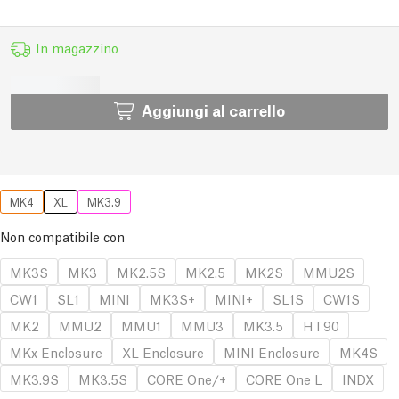
In magazzino
Aggiungi al carrello
MK4
XL
MK3.9
Non compatibile con
MK3S
MK3
MK2.5S
MK2.5
MK2S
MMU2S
CW1
SL1
MINI
MK3S+
MINI+
SL1S
CW1S
MK2
MMU2
MMU1
MMU3
MK3.5
HT90
MKx Enclosure
XL Enclosure
MINI Enclosure
MK4S
MK3.9S
MK3.5S
CORE One/+
CORE One L
INDX