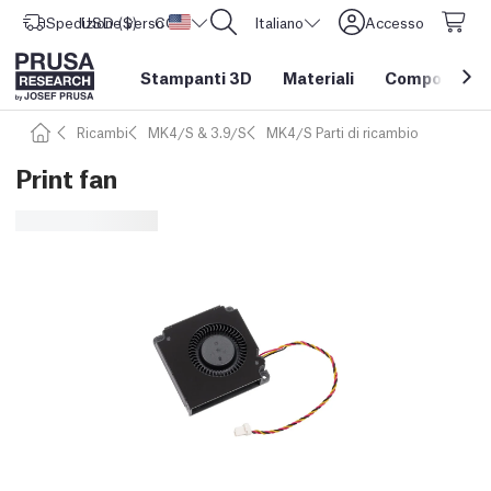
Spedizione verso
USD ($)
CORE One L: Ora disponibile!
Stati Uniti d'America
Italiano
Accesso
Stampanti 3D
Materiali
Componenti e
Ricambi
MK4/S & 3.9/S
MK4/S Parti di ricambio
Print fan