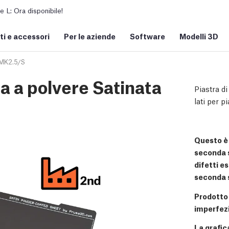
L: Ora disponibile!
i e accessori
Per le aziende
Software
Modelli 3D
 MK2.5/S
ta a polvere Satinata
Piastra di
lati per 
Questo è
seconda sc
difetti es
seconda s
Prodotto
imperfezi
La grafic