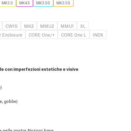
MK3.5
MK4S
MK3.9S
MK3.5S
CW1S
MK2
MMU2
MMU1
XL
 Enclosure
CORE One/+
CORE One L
INDX
 con imperfezioni estetiche e visive
)
e, gobbe)
le nelle nostre
Nozioni base
.