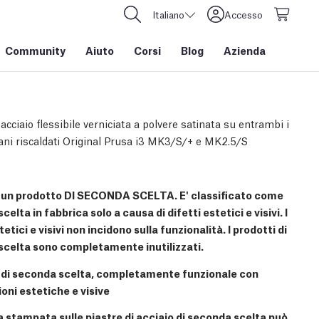
Italiano
Accesso
Community
Aiuto
Corsi
Blog
Azienda
 acciaio flessibile verniciata a polvere satinata su entrambi i
piani riscaldati Original Prusa i3 MK3/S/+ e MK2.5/S
 un prodotto DI SECONDA SCELTA. E' classificato come
elta in fabbrica solo a causa di difetti estetici e visivi. I
tetici e visivi non incidono sulla funzionalità. I prodotti di
celta sono completamente inutilizzati.
 di seconda scelta, completamente funzionale con
oni estetiche e visive
a stampata sulle piastre di acciaio di seconda scelta può