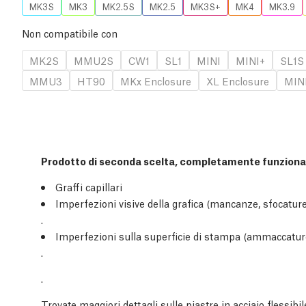
MK3S
MK3
MK2.5S
MK2.5
MK3S+
MK4
MK3.9
Non compatibile con
MK2S
MMU2S
CW1
SL1
MINI
MINI+
SL1S
MMU3
HT90
MKx Enclosure
XL Enclosure
MINI
Prodotto di seconda scelta, completamente funzionale
Graffi capillari
Imperfezioni visive della grafica (mancanze, sfocature
.
Imperfezioni sulla superficie di stampa (ammaccatur
.
.
Trovate maggiori dettagli sulle piastre in acciaio flessibi