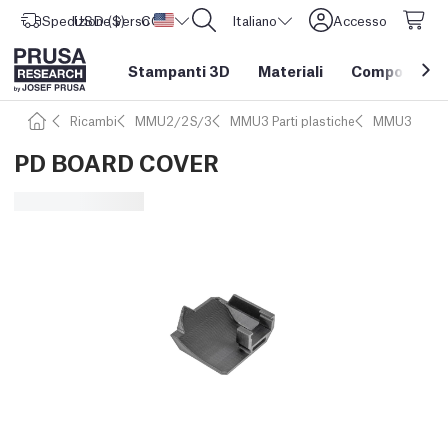
Spedizione verso
USD ($)
CORE One L: Ora disponibile!
Stati Uniti d'America
Italiano
Accesso
Stampanti 3D
Materiali
Componenti e
Ricambi
MMU2/2S/3
MMU3 Parti plastiche
MMU3
PD BOARD COVER