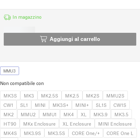
In magazzino
Aggiungi al carrello
MMU3
Non compatibile con
MK3S
MK3
MK2.5S
MK2.5
MK2S
MMU2S
CW1
SL1
MINI
MK3S+
MINI+
SL1S
CW1S
MK2
MMU2
MMU1
MK4
XL
MK3.9
MK3.5
HT90
MKx Enclosure
XL Enclosure
MINI Enclosure
MK4S
MK3.9S
MK3.5S
CORE One/+
CORE One L