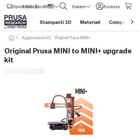
Spedizione verso
USD ($)
CORE One L: Ora disponibile!
Stati Uniti d'America
Italiano
Accesso
Stampanti 3D
Materiali
Componenti e
Aggiornamenti
Original Prusa MINI+
Original Prusa MINI to MINI+ upgrade
kit