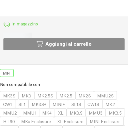
In magazzino
Aggiungi al carrello
MINI
Non compatibile con
MK3S
MK3
MK2.5S
MK2.5
MK2S
MMU2S
CW1
SL1
MK3S+
MINI+
SL1S
CW1S
MK2
MMU2
MMU1
MK4
XL
MK3.9
MMU3
MK3.5
HT90
MKx Enclosure
XL Enclosure
MINI Enclosure