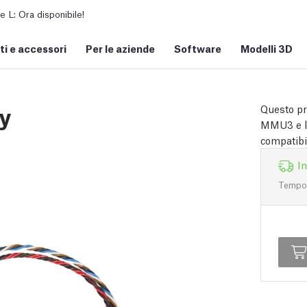
L: Ora disponibile!
i e accessori
Per le aziende
Software
Modelli 3D
y
Questo pro
MMU3 e la
compatibil
I
Tempo d