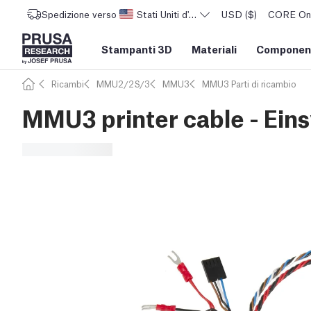
Spedizione verso
Stati Uniti d'America
USD ($)
CORE One 
Stampanti 3D
Materiali
Component
Ricambi
MMU2/2S/3
MMU3
MMU3 Parti di ricambio
MMU3 printer cable - Eins