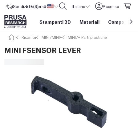
Spedizione verso
USD ($)
CORE One L: Ora disponibile!
Stati Uniti d'America
Italiano
Accesso
Stampanti 3D
Materiali
Componenti e
Ricambi
MINI/MINI+
MINI/+ Parti plastiche
MINI FSENSOR LEVER