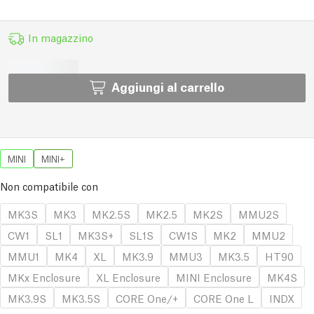
In magazzino
Aggiungi al carrello
MINI
MINI+
Non compatibile con
MK3S
MK3
MK2.5S
MK2.5
MK2S
MMU2S
CW1
SL1
MK3S+
SL1S
CW1S
MK2
MMU2
MMU1
MK4
XL
MK3.9
MMU3
MK3.5
HT90
MKx Enclosure
XL Enclosure
MINI Enclosure
MK4S
MK3.9S
MK3.5S
CORE One/+
CORE One L
INDX