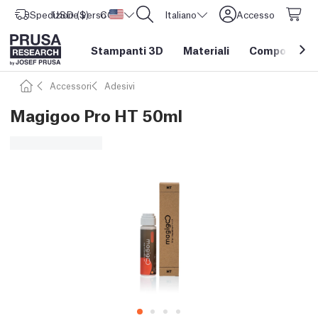
Spedizione verso
USD ($)
CORE One L: Ora disponibile!
Stati Uniti d'America
Italiano
Accesso
Stampanti 3D
Materiali
Componenti e
Accessori
Adesivi
Magigoo Pro HT 50ml