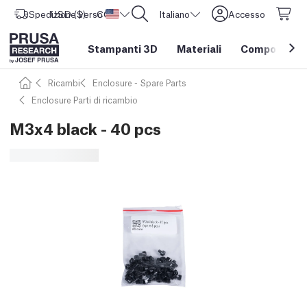
Spedizione verso
USD ($)
CORE One L: Ora disponibile!
Stati Uniti d'America
Italiano
Accesso
Stampanti 3D
Materiali
Componenti e
Ricambi
Enclosure - Spare Parts
Enclosure Parti di ricambio
M3x4 black - 40 pcs