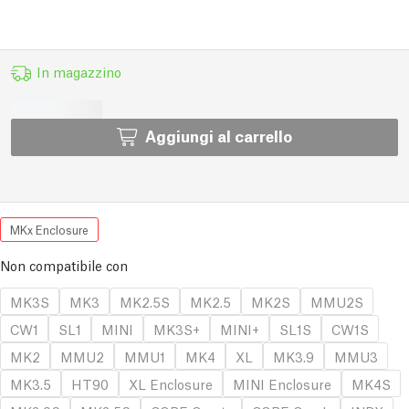
In magazzino
Aggiungi al carrello
MKx Enclosure
Non compatibile con
MK3S
MK3
MK2.5S
MK2.5
MK2S
MMU2S
CW1
SL1
MINI
MK3S+
MINI+
SL1S
CW1S
MK2
MMU2
MMU1
MK4
XL
MK3.9
MMU3
MK3.5
HT90
XL Enclosure
MINI Enclosure
MK4S