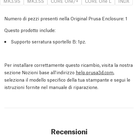
MK3.9S
MK3.5S
CORE One/+
CORE One L
INDX
Numero di pezzi presenti nella Original Prusa Enclosure:
1
Questo prodotto include:
Supporto serratura sportello B
: 1
pz.
Per installare correttamente questo ricambio, visita la nostra
sezione Nozioni base all'indirizzo
help.prusa3d.com
,
seleziona il modello specifico della tua stampante e segui le
istruzioni fornite nel manuale di riparazione.
Recensioni