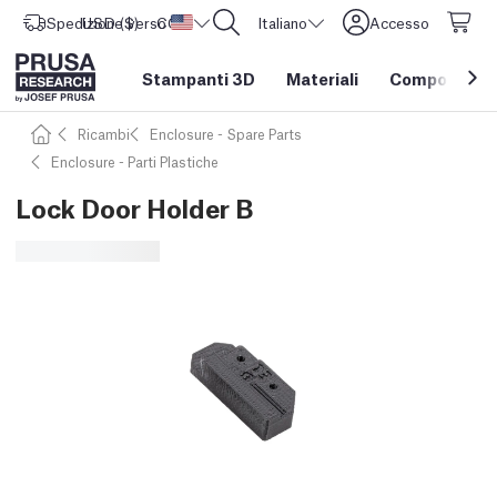
Spedizione verso
USD ($)
CORE One L: Ora disponibile!
Stati Uniti d'America
Italiano
Accesso
Stampanti 3D
Materiali
Componenti e
Ricambi
Enclosure - Spare Parts
Enclosure - Parti Plastiche
Lock Door Holder B