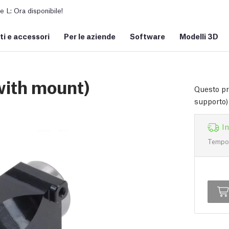
L: Ora disponibile!
i e accessori
Per le aziende
Software
Modelli 3D
with mount)
Questo pr
supporto)
I
Tempo d