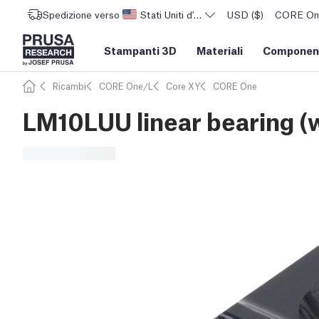
Spedizione verso
Stati Uniti d'America
USD ($)
CORE One 
Stampanti 3D
Materiali
Component
Ricambi
CORE One/L
Core XY
CORE One
LM10LUU linear bearing (