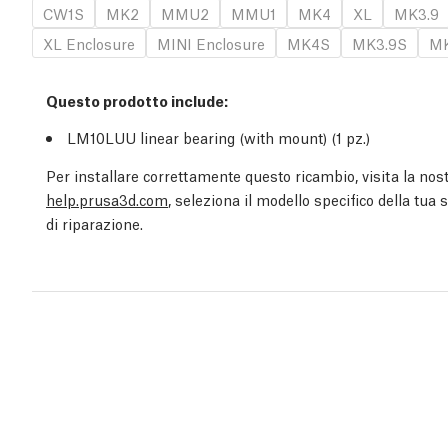
CW1S
MK2
MMU2
MMU1
MK4
XL
MK3.9
XL Enclosure
MINI Enclosure
MK4S
MK3.9S
MK
Questo prodotto include:
LM10LUU linear bearing (with mount) (1
pz.
)
Per installare correttamente questo ricambio, visita la nost
help.prusa3d.com
, seleziona il modello specifico della tua
di riparazione.