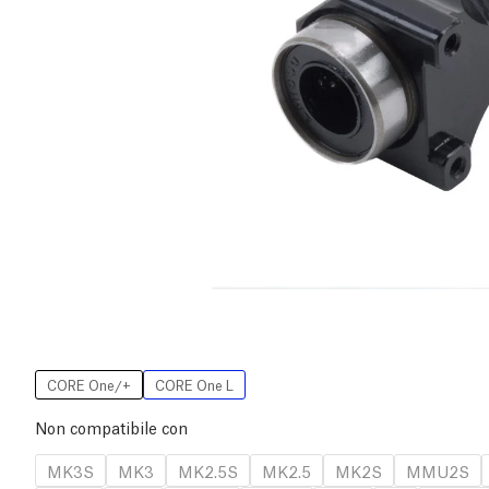
CORE One/+
CORE One L
Non compatibile con
MK3S
MK3
MK2.5S
MK2.5
MK2S
MMU2S