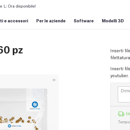
L: Ora disponibile!
i e accessori
Per le aziende
Software
Modelli 3D
760 pz
Inserti fi
filettatur
Inserti fi
youtuber.
Dime
I
Tempo d