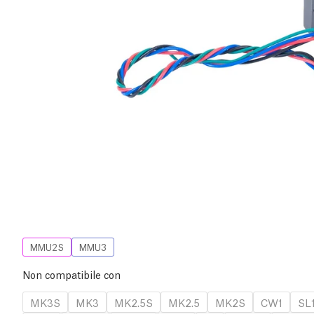
MMU2S
MMU3
Non compatibile con
MK3S
MK3
MK2.5S
MK2.5
MK2S
CW1
SL