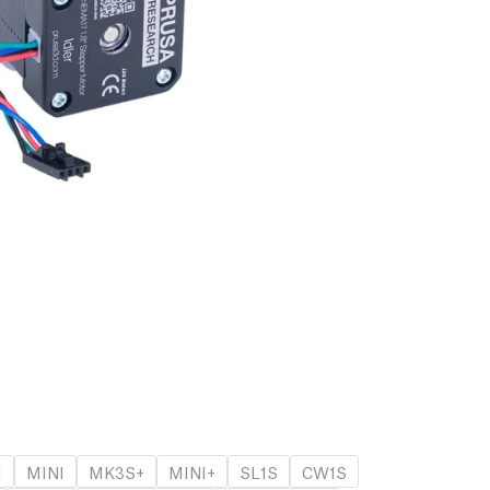
1
MINI
MK3S+
MINI+
SL1S
CW1S