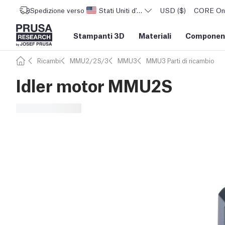
Spedizione verso
Stati Uniti d'America
USD ($)
CORE One 
Stampanti 3D
Materiali
Component
Ricambi
MMU2/2S/3
MMU3
MMU3 Parti di ricambio
Idler motor MMU2S