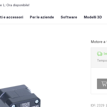
L: Ora disponibile!
i e accessori
Per le aziende
Software
Modelli 3D
Motore a
I
Tempo d
|
IDF: 2329