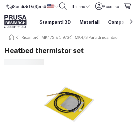
Spedizione verso
USD ($)
CORE One L: Ora disponibile!
Stati Uniti d'America
Italiano
Accesso
Stampanti 3D
Materiali
Componenti e
Ricambi
MK4/S & 3.9/S
MK4/S Parti di ricambio
Heatbed thermistor set