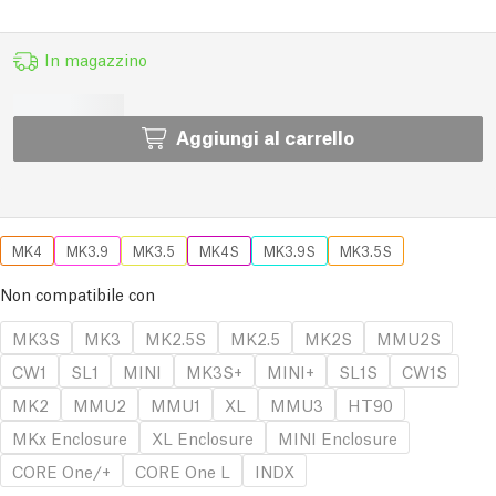
In magazzino
Aggiungi al carrello
MK4
MK3.9
MK3.5
MK4S
MK3.9S
MK3.5S
Non compatibile con
MK3S
MK3
MK2.5S
MK2.5
MK2S
MMU2S
CW1
SL1
MINI
MK3S+
MINI+
SL1S
CW1S
MK2
MMU2
MMU1
XL
MMU3
HT90
MKx Enclosure
XL Enclosure
MINI Enclosure
CORE One/+
CORE One L
INDX