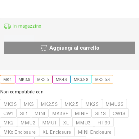
In magazzino
Aggiungi al carrello
MK4
MK3.9
MK3.5
MK4S
MK3.9S
MK3.5S
Non compatibile con
MK3S
MK3
MK2.5S
MK2.5
MK2S
MMU2S
CW1
SL1
MINI
MK3S+
MINI+
SL1S
CW1S
MK2
MMU2
MMU1
XL
MMU3
HT90
MKx Enclosure
XL Enclosure
MINI Enclosure