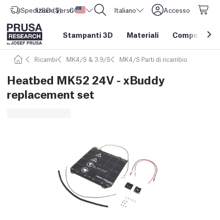
Spedizione verso
USD ($)
CORE One L: Ora disponibile!
Stati Uniti d'America
Italiano
Accesso
Stampanti 3D
Materiali
Componenti e
Ricambi
MK4/S & 3.9/S
MK4/S Parti di ricambio
Heatbed MK52 24V - xBuddy
replacement set