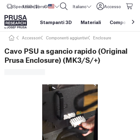
Spedizione verso
USD ($)
CORE One L: Ora disponibile!
Stati Uniti d'America
Italiano
Accesso
Stampanti 3D
Materiali
Componenti e
Accessori
Componenti aggiuntivi
Enclosure
Cavo PSU a sgancio rapido (Original
Prusa Enclosure) (MK3/S/+)