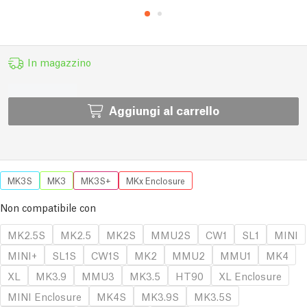
In magazzino
Aggiungi al carrello
MK3S
MK3
MK3S+
MKx Enclosure
Non compatibile con
MK2.5S
MK2.5
MK2S
MMU2S
CW1
SL1
MINI
MINI+
SL1S
CW1S
MK2
MMU2
MMU1
MK4
XL
MK3.9
MMU3
MK3.5
HT90
XL Enclosure
MINI Enclosure
MK4S
MK3.9S
MK3.5S